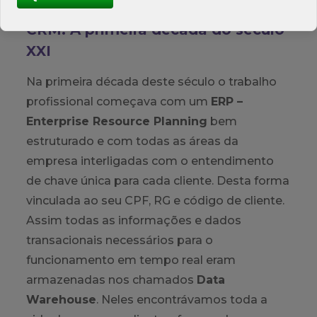
CRM: A primeira década do século
XXI
Na primeira década deste século o trabalho
profissional começava com um
ERP –
Enterprise Resource Planning
bem
estruturado e com todas as áreas da
empresa interligadas com o entendimento
de chave única para cada cliente. Desta forma
vinculada ao seu CPF, RG e código de cliente.
Assim todas as informações e dados
transacionais necessários para o
funcionamento em tempo real eram
armazenadas nos chamados
Data
Warehouse
. Neles encontrávamos toda a