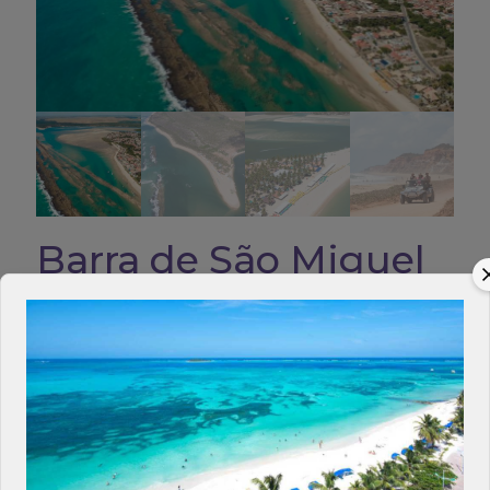
Barra de São Miguel
Pacotes completos com passagens,
hospedagem, traslados e passeios.
Quero um Orçamento
Categoria:
Nordeste