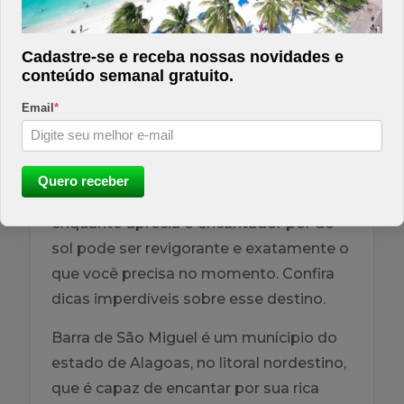
Compartilhar
Cadastre-se e receba nossas novidades e
conteúdo semanal gratuito.
Descrição
Email
*
Recarregue suas energias no paraíso
alagoano, Barra de São Miguel. Um
Quero receber
banho de mar por suas águas cristalinas
enquanto aprecia o encantador pôr do
sol pode ser revigorante e exatamente o
que você precisa no momento. Confira
dicas imperdíveis sobre esse destino.
Barra de São Miguel é um munícipio do
estado de Alagoas, no litoral nordestino,
que é capaz de encantar por sua rica